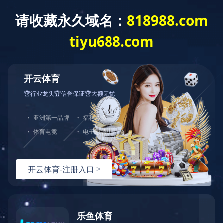
English
校园生活
校园动态
校园活动
师生作品
图书馆
当前位置：
首页
>
校园生活
>
师生作品
2202班李楚晴
乐鱼平台:2023.11.29